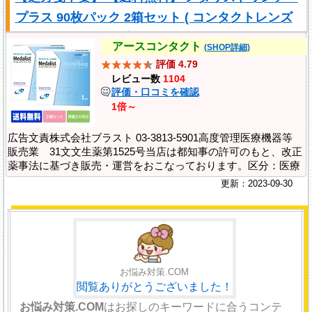
プラス 90枚パック 2箱セット ( コンタクトレンズ
コンタクト 1日使い捨て ワンデー 1..
アースコンタクト
(SHOP詳細)
評価 4.79
レビュー数
1104
評価・口コミを確認
1倍～
広告文責株式会社ブラスト 03-3813-5901高度管理医療機器等
販売業 31文文生薬第1525号当店は都知事の許可のもと、改正
薬事法に基づき販売・運営をおこなっております。区分：医療
機器 海外製（アメリカ合衆国等）輸入販売元：ボシュロムジャ
更新：2023-09-30
パン株式会社医療機器承認番号..
お悩み対策.COM
閲覧ありがとうございました！
お悩み対策.COM
はお探しのキーワードに合うコンテ