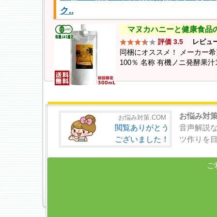
ク..
マヌカハニーと健康食品
評価 3.5
レビュ
同梱にオススメ！ メーカー希
100％ 名称 有機ノニ発酵果汁
お悩み対策
お悩み対策.COM
閲覧ありがとう
音声解説
ございました！
ツ作りを
ご