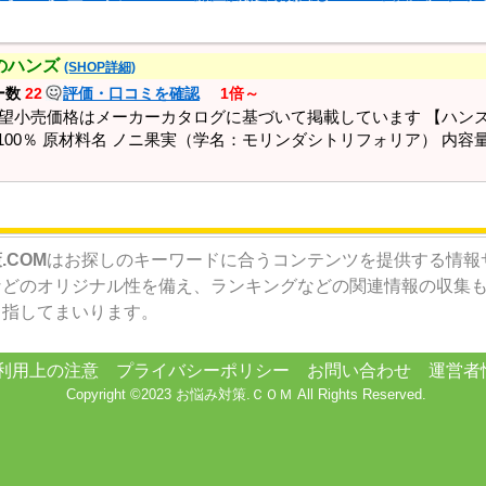
のハンズ
(SHOP詳細)
ー数
22
評価・口コミを確認
1倍～
望小売価格はメーカーカタログに基づいて掲載しています 【ハンズ
100％ 原材料名 ノニ果実（学名：モリンダシトリフォリア） 内容量 3
.COM
はお探しのキーワードに合うコンテンツを提供する情報
などのオリジナル性を備え、ランキングなどの関連情報の収集
目指してまいります。
利用上の注意
プライバシーポリシー
お問い合わせ
運営者
Copyright ©2023 お悩み対策.ＣＯＭ All Rights Reserved.