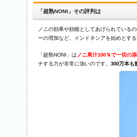
「超熟NONI」その評判は
ノニの効果や効能としてあげられているの
ーの増加など。インドネシアを始めとする
「超熟NONI」は
ノニ果汁100％で一切の
チする力が非常に強いのです。
300万本