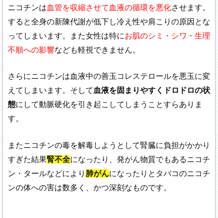
ニコチンは
血管を収縮させて血液の循環を悪化
させます。
すると全身の新陳代謝が低下し冷え性や肩こりの原因とな
ってしまいます。また女性は特に
お肌のシミ・シワ・生理
不順への影響
なども軽視できません。
さらにニコチンは血液中の善玉コレステロールを悪玉に変
えてしまいます。そして
血液を固まりやすくドロドロの状
態
にして動脈硬化を引き起こしてしまうことすらありま
す。
またニコチンの毒を解毒しようとして腎臓に負担がかかり
すぎた結果
腎不全
になったり、発がん物質でもあるニコチ
ン・タールなどにより
肺がん
になったりとタバコのニコチ
ンの体への害は数多く、かつ深刻なものです。