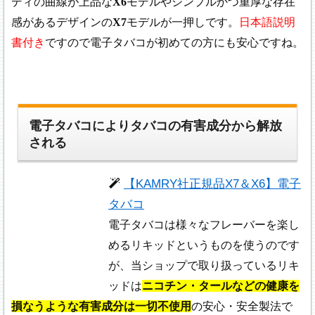
ディの曲線が上品な
X6
モデルやシンプルかつ重厚な存在
感があるデザインの
X7
モデルが一押しです。
日本語説明
書付き
ですので電子タバコが初めての方にも安心ですね。
電子タバコによりタバコの有害成分から解放
される
【KAMRY社正規品X7＆X6】電子
タバコ
電子タバコは様々なフレーバーを楽し
めるリキッドというものを使うのです
が、当ショップで取り扱っているリキ
ッドは
ニコチン・タールなどの健康を
損なうような有害成分は一切不使用
の安心・安全製法で